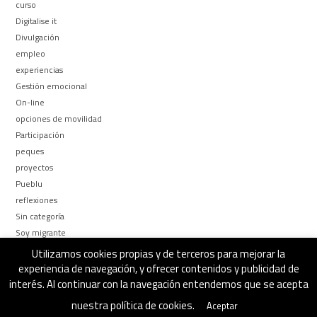
curso
Digitalise it
Divulgación
empleo
experiencias
Gestión emocional
On-line
opciones de movilidad
Participación
peques
proyectos
Pueblu
reflexiones
Sin categoría
Soy migrante
Too busy to be
Utilizamos cookies propias y de terceros para mejorar la
¿Por qué y Para qué?
experiencia de navegación, y ofrecer contenidos y publicidad de
interés. Al continuar con la navegación entendemos que se acepta
nuestra política de cookies.
Aceptar