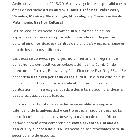
América
para el curso 2015/2016, en las siguientes especialidades o
áreas de actividad:
Artes Audiovisuales, Escénicas, Plásticas y
Visuales, Música y Musicología, Museología y Conservación del
Patrimonio, Gestión Cultural
.
La finalidad de las becas es contribuir a la formación de los
españoles que deseen ampliar estudios artísticos o de gestión
cultural en universidades y centros de dicho país y especializarse en
uno de los campos indicados.
Las becas se convocan por vigésimo primer año, en régimen de
concurrencia competitiva, en colaboración con la Comisión de
Intercambio Cultural, Educativo y Científico entre España y EEUU. Se
concederá
una beca por cada especialidad
. En el supuesto de que
en alguna de ellas no hubiera candidato por no obtener la
puntuación mínima exigida, quedará desierta, no acumulándose la
beca a las otras especialidades.
El período de disfrute de estas becas se establecerá según el
calendario de la universidad o centro especializado de destino. La
duración mínima es de seis meses y la máxima de doce. Dicho
período deberá estar comprendido
entre el verano u otoño del
año 2015 y el otoño de 2016
. Las becas no son renovables para un
segundo año de estudios.