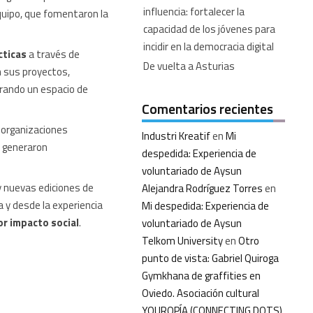
influencia: fortalecer la
quipo, que fomentaron la
capacidad de los jóvenes para
incidir en la democracia digital
cticas
a través de
De vuelta a Asturias
n sus proyectos,
erando un espacio de
Comentarios recientes
s organizaciones
Industri Kreatif
en
Mi
e generaron
despedida: Experiencia de
voluntariado de Aysun
y nuevas ediciones de
Alejandra Rodríguez Torres
en
 y desde la experiencia
Mi despedida: Experiencia de
r impacto social
.
voluntariado de Aysun
Telkom University
en
Otro
punto de vista: Gabriel Quiroga
Gymkhana de graffities en
Oviedo. Asociación cultural
YOUROPÍA (CONNECTING DOTS)