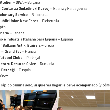
Atelier – DIVA
– Bulgaria
 Centar za Omladinski Razvoj
– Bosnia y Herzegovina
oluntary Service
– Bielorrusia
Public Union New Faces
– Bielorrusia
ipto
anaria
– España
 e Industria Italiana para España
– España
f Balkans Astiki Etaireia
– Grecia
 – Grand Est
– Francia
Futebol Clube
– Portugal
pentru Resurse Civice
– Rumanía
k Derneği
– Turquía
Túnez
r rápido camina solo, si quieres llegar lejos ve acompañado (y tó