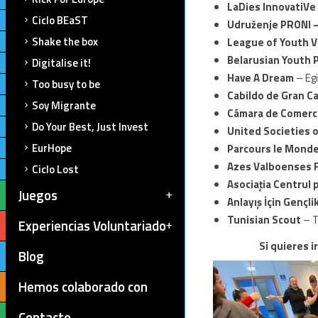
LaDies InnovatiVe 
Ciclo BEaST
Udruženje PRONI –
Shake the box
League of Youth V
Belarusian Youth 
Digitalise it!
Have A Dream
– Eg
Too busy to be
Cabildo de Gran C
Soy Migrante
Cámara de Comercio
Do Your Best, Just Invest
United Societies o
EurHope
Parcours le Monde
Azes Valboenses 
Ciclo Lost
Asociația Centrul 
Juegos
Anlayış İçin Gençli
Tunisian Scout
– 
Experiencias Voluntariado
Si quieres i
Blog
Hemos colaborado con
Contacto