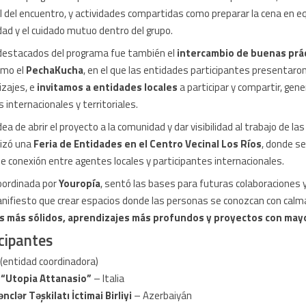
al del encuentro, y actividades compartidas como preparar la cena en e
idad y el cuidado mutuo dentro del grupo.
destacados del programa fue también el
intercambio de buenas prá
omo el
PechaKucha
, en el que las entidades participantes presentaro
izajes, e
invitamos a entidades locales
a participar y compartir, gen
 internacionales y territoriales.
ea de abrir el proyecto a la comunidad y dar visibilidad al trabajo de la
nizó una
Feria de Entidades en el Centro Vecinal Los Ríos
, donde s
e conexión entre agentes locales y participantes internacionales.
coordinada por
Youropía
, sentó las bases para futuras colaboraciones 
ifiesto que crear espacios donde las personas se conozcan con calma
s más sólidos, aprendizajes más profundos y proyectos con mayo
cipantes
(entidad coordinadora)
i “Utopia Attanasio”
– Italia
lər Təşkilatı İctimai Birliyi
– Azerbaiyán