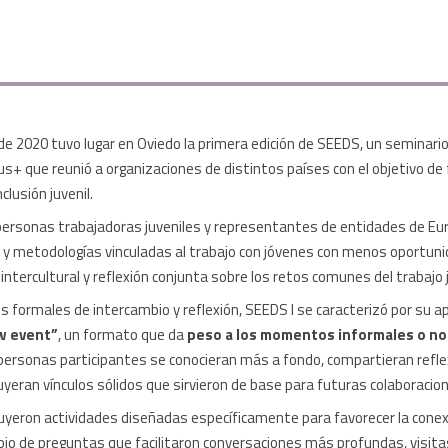
 de 2020 tuvo lugar en Oviedo la primera edición de SEEDS, un seminari
+ que reunió a organizaciones de distintos países con el objetivo de f
clusión juvenil.
personas trabajadoras juveniles y representantes de entidades de Eu
 y metodologías vinculadas al trabajo con jóvenes con menos oportun
intercultural y reflexión conjunta sobre los retos comunes del trabajo j
 formales de intercambio y reflexión, SEEDS I se caracterizó por su a
w event”
, un formato que da
peso a los momentos informales o no
s personas participantes se conocieran más a fondo, compartieran refl
yeran vínculos sólidos que sirvieron de base para futuras colaboracio
luyeron actividades diseñadas específicamente para favorecer la cone
io de preguntas que facilitaron conversaciones más profundas, visitas