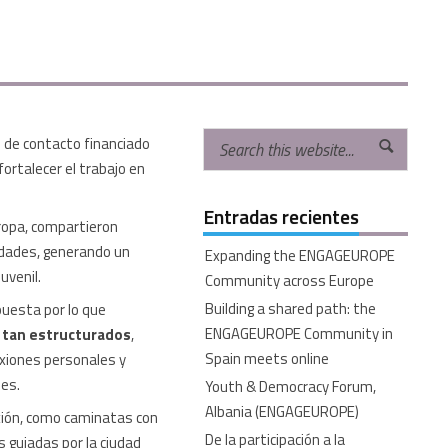
o de contacto financiado
ortalecer el trabajo en
Entradas recientes
ropa, compartieron
idades, generando un
Expanding the ENGAGEUROPE
uvenil.
Community across Europe
Building a shared path: the
puesta por lo que
ENGAGEUROPE Community in
 tan estructurados
,
Spain meets online
exiones personales y
nes.
Youth & Democracy Forum,
Albania (ENGAGEUROPE)
xión, como caminatas con
De la participación a la
 guiadas por la ciudad