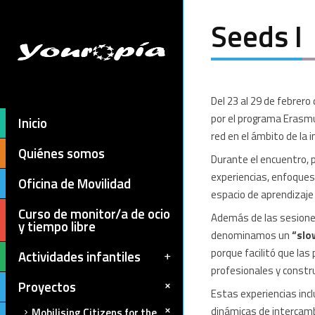
Seeds I
Del 23 al 29 de febrero
por el programa Erasmus
Inicio
red en el ámbito de la in
Quiénes somos
Durante el encuentro, 
experiencias, enfoques
Oficina de Movilidad
espacio de aprendizaje 
Curso de monitor/a de ocio
Además de las sesiones
y tiempo libre
denominamos un
“slo
porque facilitó que la
Actividades infantiles
profesionales y constru
Proyectos
Estas experiencias inc
dinámicas de intercamb
Mobilising Citizens for the