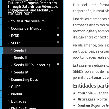
Future of European Democracy
fuera del horario form
through Data-driven Advocacy,
Engagement, and Mobility –
cooperación, la creativ
ENGAGEUROPE
Uno de los elementos 
Youth & the Museum
formatos dinámicos c
Cocinas del Mundo
metodologías y aprend
EYDR
diálogo entre contextos
SEEDS
Paralelamente, con la id
Seeds I
participantes, se orga
oportunidades reales d
Seeds II
Seeds III: Volunteering
Esta primera edición, 
SEEDS, poniendo de man
Seeds IV
permite
partenariado
Connecting Dots
Entidades parti
GLIDE
Youropía
– España 
Pueblu
Arciragazzi Portic
Nómadas
Saglam Düşüncə Gənc
Kick For Europe