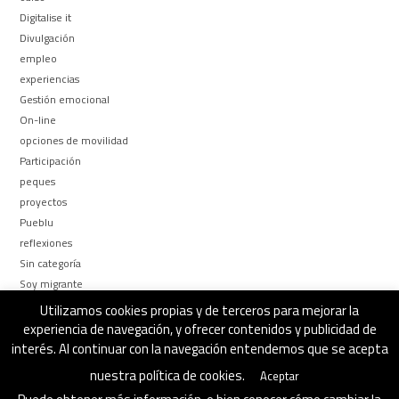
Digitalise it
Divulgación
empleo
experiencias
Gestión emocional
On-line
opciones de movilidad
Participación
peques
proyectos
Pueblu
reflexiones
Sin categoría
Soy migrante
Too busy to be
Utilizamos cookies propias y de terceros para mejorar la
¿Por qué y Para qué?
experiencia de navegación, y ofrecer contenidos y publicidad de
interés. Al continuar con la navegación entendemos que se acepta
nuestra política de cookies.
Aceptar