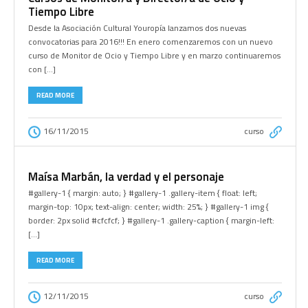
Tiempo Libre
Desde la Asociación Cultural Youropía lanzamos dos nuevas
convocatorias para 2016!!! En enero comenzaremos con un nuevo
curso de Monitor de Ocio y Tiempo Libre y en marzo continuaremos
con […]
READ MORE
16/11/2015
curso
Maísa Marbán, la verdad y el personaje
#gallery-1 { margin: auto; } #gallery-1 .gallery-item { float: left;
margin-top: 10px; text-align: center; width: 25%; } #gallery-1 img {
border: 2px solid #cfcfcf; } #gallery-1 .gallery-caption { margin-left:
[…]
READ MORE
12/11/2015
curso