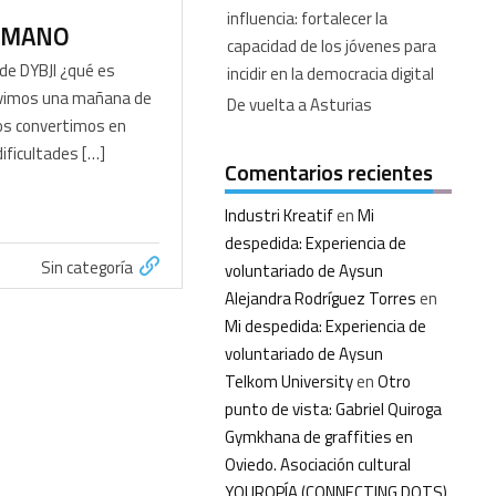
influencia: fortalecer la
N MANO
capacidad de los jóvenes para
de DYBJI ¿qué es
incidir en la democracia digital
tuvimos una mañana de
De vuelta a Asturias
os convertimos en
ificultades […]
Comentarios recientes
Industri Kreatif
en
Mi
despedida: Experiencia de
Sin categoría
voluntariado de Aysun
Alejandra Rodríguez Torres
en
Mi despedida: Experiencia de
voluntariado de Aysun
Telkom University
en
Otro
punto de vista: Gabriel Quiroga
Gymkhana de graffities en
Oviedo. Asociación cultural
YOUROPÍA (CONNECTING DOTS)