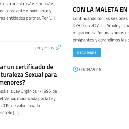
ntes a nuestros/as socios/as,
CON LA MALETA E
 en constante movimiento y
as entidades partner. Por […]
Continuando con las sesiones 
DYBJI? en el CAI La Arboleya 
migraciones. Por unas horas n
emigrantes y aprendimos las d
proyectos
READ MORE
ar un certificado de
09/03/2016
aturaleza Sexual para
 menores?
epáis la Ley Orgánica 1/1996, de
del Menor, modificada por la Ley
/2015, de voluntariado
ción de […]