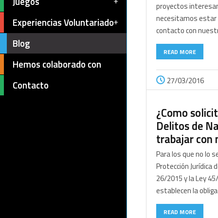
Juegos
proyectos interesa
necesitamos estar
Experiencias Voluntariado
contacto con nuestr
Blog
READ MORE
Hemos colaborado con
27/03/2016
Contacto
¿Como solicit
Delitos de N
trabajar con
Para los que no lo s
Protección Jurídica 
26/2015 y la Ley 45
establecen la obliga
READ MORE