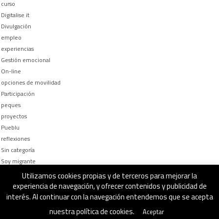
curso
Digitalise it
Divulgación
empleo
experiencias
Gestión emocional
On-line
opciones de movilidad
Participación
peques
proyectos
Pueblu
reflexiones
Sin categoría
Soy migrante
Too busy to be
Utilizamos cookies propias y de terceros para mejorar la
¿Por qué y Para qué?
experiencia de navegación, y ofrecer contenidos y publicidad de
interés. Al continuar con la navegación entendemos que se acepta
nuestra política de cookies.
Aceptar