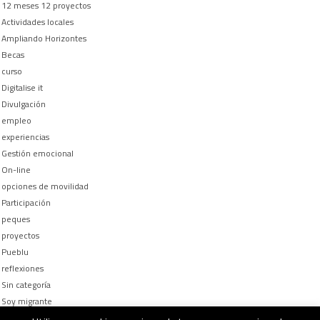
12 meses 12 proyectos
Actividades locales
Ampliando Horizontes
Becas
curso
Digitalise it
Divulgación
empleo
experiencias
Gestión emocional
On-line
opciones de movilidad
Participación
peques
proyectos
Pueblu
reflexiones
Sin categoría
Soy migrante
Too busy to be