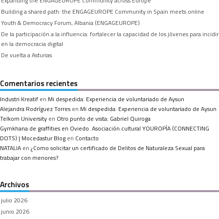
Expanding the ENGAGEUROPE Community across Europe
Building a shared path: the ENGAGEUROPE Community in Spain meets online
Youth & Democracy Forum, Albania (ENGAGEUROPE)
De la participación a la influencia: fortalecer la capacidad de los jóvenes para incidir
en la democracia digital
De vuelta a Asturias
Comentarios recientes
Industri Kreatif
en
Mi despedida: Experiencia de voluntariado de Aysun
Alejandra Rodríguez Torres
en
Mi despedida: Experiencia de voluntariado de Aysun
Telkom University
en
Otro punto de vista: Gabriel Quiroga
Gymkhana de graffities en Oviedo. Asociación cultural YOUROPÍA (CONNECTING
DOTS) | Mocedastur Blog
en
Contacto
NATALIA
en
¿Como solicitar un certificado de Delitos de Naturaleza Sexual para
trabajar con menores?
Archivos
julio 2026
junio 2026