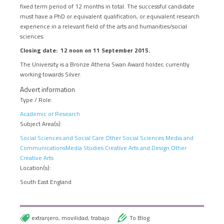
fixed term period of 12 months in total. The successful candidate
must have a PhD or equivalent qualification, or equivalent research
experience in a relevant field of the arts and humanities/social
sciences.
Closing date: 12 noon on 11 September 2015.
The University is a Bronze Athena Swan Award holder, currently
working towards Silver.
Advert information
Type / Role:
Academic or Research
Subject Area(s):
Social Sciences and Social Care
Other Social Sciences
Media and
Communications
Media Studies
Creative Arts and Design
Other
Creative Arts
Location(s):
South East England
extranjero
,
movilidad
,
trabajo
To Blog