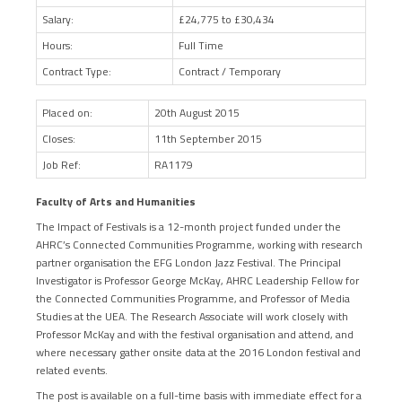
Salary:
£24,775 to £30,434
Hours:
Full Time
Contract Type:
Contract / Temporary
Placed on:
20th August 2015
Closes:
11th September 2015
Job Ref:
RA1179
Faculty of Arts and Humanities
The Impact of Festivals is a 12-month project funded under the
AHRC’s Connected Communities Programme, working with research
partner organisation the EFG London Jazz Festival. The Principal
Investigator is Professor George McKay, AHRC Leadership Fellow for
the Connected Communities Programme, and Professor of Media
Studies at the UEA. The Research Associate will work closely with
Professor McKay and with the festival organisation and attend, and
where necessary gather onsite data at the 2016 London festival and
related events.
The post is available on a full-time basis with immediate effect for a