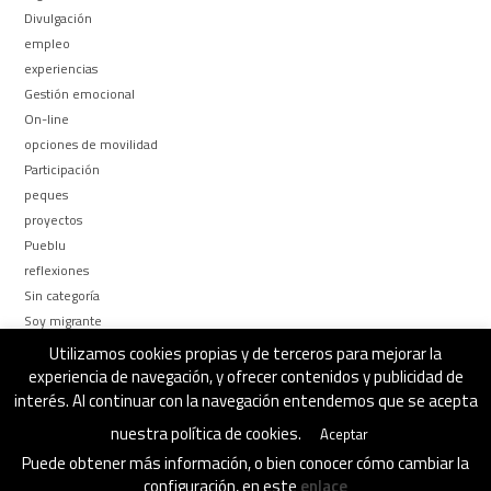
Divulgación
empleo
experiencias
Gestión emocional
On-line
opciones de movilidad
Participación
peques
proyectos
Pueblu
reflexiones
Sin categoría
Soy migrante
Too busy to be
Utilizamos cookies propias y de terceros para mejorar la
¿Por qué y Para qué?
experiencia de navegación, y ofrecer contenidos y publicidad de
interés. Al continuar con la navegación entendemos que se acepta
nuestra política de cookies.
Aceptar
Puede obtener más información, o bien conocer cómo cambiar la
configuración, en este
enlace