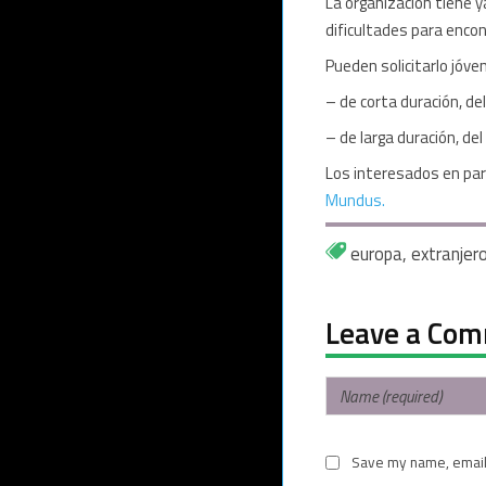
La organización tiene 
dificultades para encon
Pueden solicitarlo jóve
– de corta duración, del
– de larga duración, del
Los interesados en par
Mundus.
europa
,
extranjer
Leave a Co
Save my name, email,