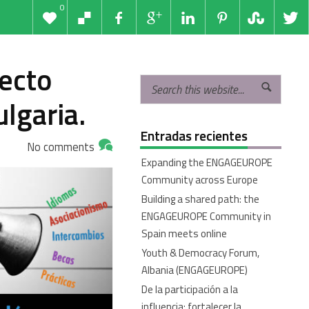
0
ecto
lgaria.
Entradas recientes
No comments
Expanding the ENGAGEUROPE
Community across Europe
Building a shared path: the
ENGAGEUROPE Community in
Spain meets online
Youth & Democracy Forum,
Albania (ENGAGEUROPE)
De la participación a la
influencia: fortalecer la