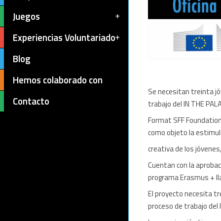
Juegos
Experiencias Voluntariado
Blog
Hemos colaborado con
Se necesitan treinta jó
Contacto
trabajo del IN THE PALA
Format SFF Foundation 
como objeto la estimul
creativa de los jóvene
Cuentan con la aprobac
programa Erasmus + ll
El proyecto necesita tr
proceso de trabajo del 