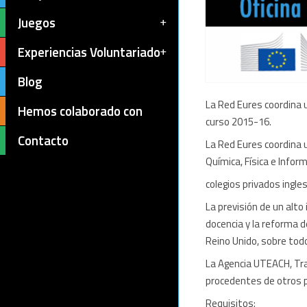
Juegos
Experiencias Voluntariado
Blog
La Red Eures coordina u
Hemos colaborado con
curso 2015-16.
Contacto
La Red Eures coordina 
Química, Física e Infor
colegios privados ingl
La previsión de un alt
docencia y la reforma 
Reino Unido, sobre todo
La Agencia UTEACH, Tra
procedentes de otros pa
Requisitos: