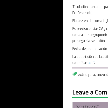
Titulación adecuada pa
Profesorado)
Fluidez en el idioma ing
Es preciso enviar CV y
copia a buzongrupomix
proseguir la selección.
Fecha de presentación d
La descripción de las 
consultar
aquí
.
extranjero
,
movili
Leave a Co