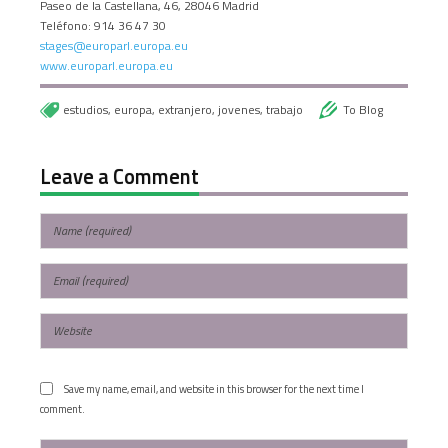
Paseo de la Castellana, 46, 28046 Madrid
Teléfono: 914 36 47 30
stages@europarl.europa.eu
www.europarl.europa.eu
estudios
,
europa
,
extranjero
,
jovenes
,
trabajo
To Blog
Leave a Comment
Save my name, email, and website in this browser for the next time I
comment.