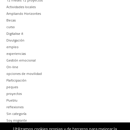
12 meses 12 proyectos
Actividades locales
Ampliando Horizontes
Becas
curso
Digitalise it
Divulgación
empleo
experiencias
Gestión emocional
On-line
opciones de movilidad
Participación
peques
proyectos
Pueblu
reflexiones
Sin categoría
Soy migrante
Too busy to be
Utilizamos cookies propias y de terceros para mejorar la