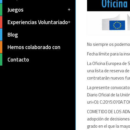
Juegos
Experiencias Voluntariado
Blog
No siempre os podemos
Hemos colaborado con
Fecha límite para la ins
Contacto
La Oficina Europea de S
una lista de reserva de
contratarán nuevos fun
La presente convocator
Diario Oficial de la Un
uri=OJ: C:2015:070A:TOC
COMETIDO DE LOS ADMIN
adopción de decisiones 
grado en el que la mayo