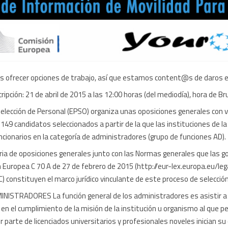
 ofrecer opciones de trabajo, así que estamos content@s de daros e
cripción: 21 de abril de 2015 a las 12:00 horas (del mediodía), hora de B
elección de Personal (EPSO) organiza unas oposiciones generales con v
 149 candidatos seleccionados a partir de la que las instituciones de l
cionarios en la categoría de administradores (grupo de funciones AD).
ia de oposiciones generales junto con las Normas generales que las go
ión Europea C 70 A de 27 de febrero de 2015 (http://eur-lex.europa.eu/
) constituyen el marco jurídico vinculante de este proceso de selección
ISTRADORES La función general de los administradores es asistir a 
en el cumplimiento de la misión de la institución u organismo al que p
r parte de licenciados universitarios y profesionales noveles inician su