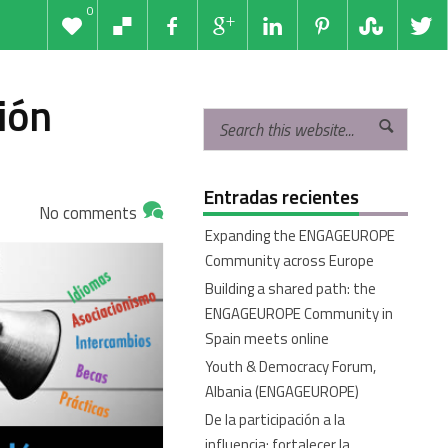
0
ión
Entradas recientes
No comments
Expanding the ENGAGEUROPE
Community across Europe
Building a shared path: the
ENGAGEUROPE Community in
Spain meets online
Youth & Democracy Forum,
Albania (ENGAGEUROPE)
De la participación a la
influencia: fortalecer la