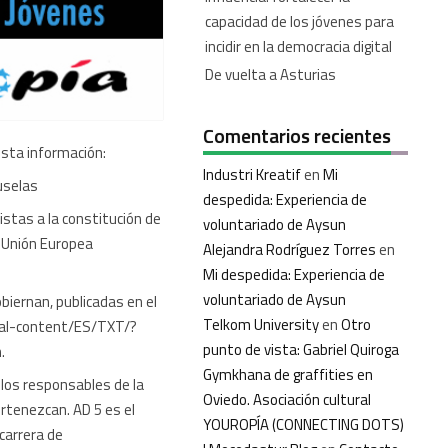
capacidad de los jóvenes para
incidir en la democracia digital
De vuelta a Asturias
Comentarios recientes
sta información:
Industri Kreatif
en
Mi
ruselas
despedida: Experiencia de
istas a la constitución de
voluntariado de Aysun
a Unión Europea
Alejandra Rodríguez Torres
en
Mi despedida: Experiencia de
voluntariado de Aysun
biernan, publicadas en el
Telkom University
en
Otro
legal-content/ES/TXT/?
punto de vista: Gabriel Quiroga
.
Gymkhana de graffities en
los responsables de la
Oviedo. Asociación cultural
ertenezcan. AD 5 es el
YOUROPÍA (CONNECTING DOTS)
 carrera de