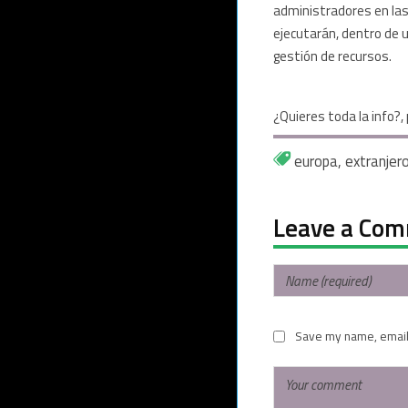
administradores en las
ejecutarán, dentro de u
gestión de recursos.
¿Quieres toda la info?
europa
,
extranjer
Leave a Co
Save my name, email,