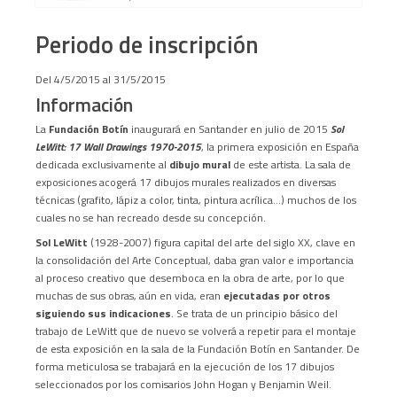
Periodo de inscripción
Del 4/5/2015 al 31/5/2015
Información
La
Fundación Botín
inaugurará en Santander en julio de 2015
Sol
LeWitt: 17 Wall Drawings 1970-2015
, la primera exposición en España
dedicada exclusivamente al
dibujo mural
de este artista. La sala de
exposiciones acogerá 17 dibujos murales realizados en diversas
técnicas (grafito, lápiz a color, tinta, pintura acrílica…) muchos de los
cuales no se han recreado desde su concepción.
Sol LeWitt
(1928-2007) figura capital del arte del siglo XX, clave en
la consolidación del Arte Conceptual, daba gran valor e importancia
al proceso creativo que desemboca en la obra de arte, por lo que
muchas de sus obras, aún en vida, eran
ejecutadas por otros
siguiendo sus indicaciones
. Se trata de un principio básico del
trabajo de LeWitt que de nuevo se volverá a repetir para el montaje
de esta exposición en la sala de la Fundación Botín en Santander. De
forma meticulosa se trabajará en la ejecución de los 17 dibujos
seleccionados por los comisarios John Hogan y Benjamin Weil.