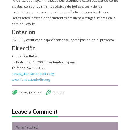
Personas que hayan finalizado sus estudios o estén trabajando como
artistas, con conocimientos básicos de bellas artes y de los
materiales o personas que, sin haber finalizado sus estudios en
Bellas Artes, posean conocimientos artísticos y tengan interés en la
obra de LeWitt.
Dotación
1.200€ y certificado especificando su participación en el proyecto.
Dirección
Fundación Botín
C/ Pedrueca, 1. 39003 Santander. España
Teléfono: 942226072
becas@fundacionbotin.org
www.fundacionbotin.org
becas
,
jovenes
To Blog
Leave a Comment