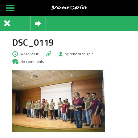
DSC_0119
24/07/2018
by rebeca.soignie
No comments