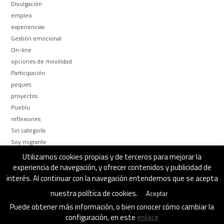
Divulgación
empleo
experiencias
Gestión emocional
On-line
opciones de movilidad
Participación
peques
proyectos
Pueblu
reflexiones
Sin categoría
Soy migrante
Too busy to be
Utilizamos cookies propias y de terceros para mejorar la
¿Por qué y Para qué?
experiencia de navegación, y ofrecer contenidos y publicidad de
interés. Al continuar con la navegación entendemos que se acepta
nuestra política de cookies.
Aceptar
Puede obtener más información, o bien conocer cómo cambiar la
configuración, en este
enlace