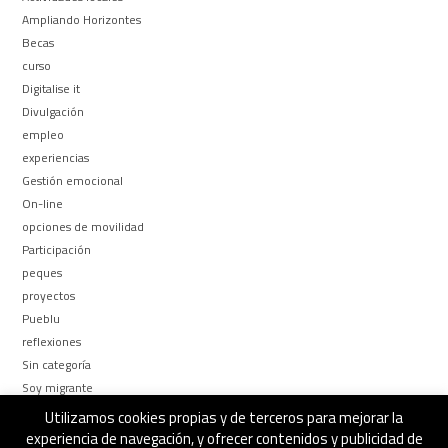
Ampliando Horizontes
Becas
curso
Digitalise it
Divulgación
empleo
experiencias
Gestión emocional
On-line
opciones de movilidad
Participación
peques
proyectos
Pueblu
reflexiones
Sin categoría
Soy migrante
Too busy to be
Utilizamos cookies propias y de terceros para mejorar la
¿Por qué y Para qué?
experiencia de navegación, y ofrecer contenidos y publicidad de