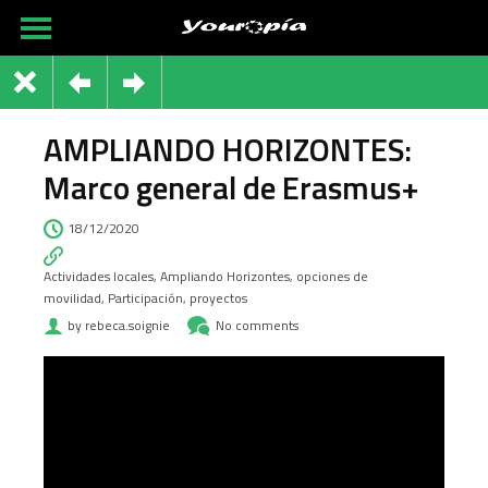
AMPLIANDO HORIZONTES:
Marco general de Erasmus+
18/12/2020
Actividades locales
,
Ampliando Horizontes
,
opciones de
movilidad
,
Participación
,
proyectos
by rebeca.soignie
No comments