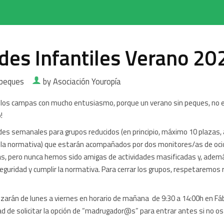
ades Infantiles Verano 20
peques
by Asociación Youropía
los campas con mucho entusiasmo, porque un verano sin peques, no e
!
es semanales para grupos reducidos (en principio, máximo 10 plazas
la normativa) que estarán acompañados por dos monitores/as de ocio
s, pero nunca hemos sido amigas de actividades masificadas y, ademá
eguridad y cumplir la normativa. Para cerrar los grupos, respetaremos
izarán de lunes a viernes en horario de mañana de 9:30 a 14:00h en Fáb
dad de solicitar la opción de “madrugador@s” para entrar antes si no os 