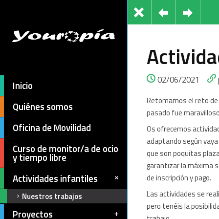
Activid
02/06/2021
Inicio
Retomamos el reto de 
Quiénes somos
pasado fue maravilloso
Oficina de Movilidad
Os ofrecemos actividad
adaptando según vaya 
Curso de monitor/a de ocio
que son poquitas plaza
y tiempo libre
garantizar la máxima s
Actividades infantiles
de inscripción y pago.
Las actividades se real
Nuestros trabajos
pero tenéis la posibili
Proyectos
trabajo.