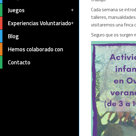
Juegos
Cada semana se introd
talleres, manualidades,
Experiencias Voluntariado
visitaremos una finca 
Seguro que os surgen 
Blog
Hemos colaborado con
Contacto