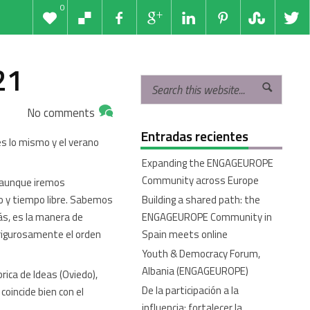
0
21
No comments
Entradas recientes
s lo mismo y el verano
Expanding the ENGAGEUROPE
Community across Europe
, aunque iremos
 y tiempo libre. Sabemos
Building a shared path: the
s, es la manera de
ENGAGEUROPE Community in
 rigurosamente el orden
Spain meets online
Youth & Democracy Forum,
Albania (ENGAGEUROPE)
rica de Ideas (Oviedo),
De la participación a la
coincide bien con el
influencia: fortalecer la