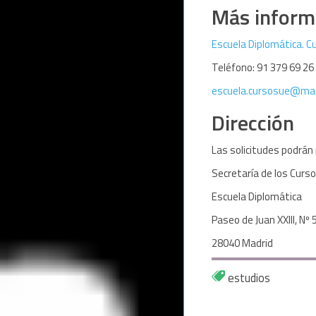
Más inform
Escuela Diplomática. C
Teléfono: 91 379 69 26
escuela.cursosue@ma
Dirección
Las solicitudes podrán 
Secretaría de los Curs
Escuela Diplomática
Paseo de Juan XXIII, Nº 
28040 Madrid
estudios