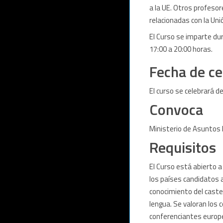
a la UE. Otros profesor
relacionadas con la Uni
El Curso se imparte du
17:00 a 20:00 horas.
Fecha de ce
El curso se celebrará d
Convoca
Ministerio de Asuntos 
Requisitos
El Curso está abierto a
los países candidatos 
conocimiento del castel
lengua. Se valoran los 
conferenciantes europ