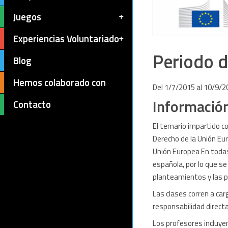
Juegos
Experiencias Voluntariado
Periodo d
Blog
Hemos colaborado con
Del 1/7/2015 al 10/9/2
Informació
Contacto
El temario impartido 
Derecho de la Unión Eur
Unión Europea En todas
española, por lo que se
planteamientos y las p
Las clases corren a ca
responsabilidad directa
Los profesores incluyen