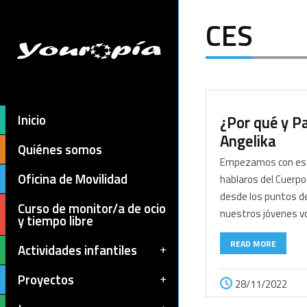
CES
Inicio
¿Por qué y P
Angelika
Quiénes somos
Empezamos con esta
Oficina de Movilidad
hablaros del Cuerpo
desde los puntos de
Curso de monitor/a de ocio
nuestros jóvenes v
y tiempo libre
READ MORE
Actividades infantiles
Proyectos
28/11/2022